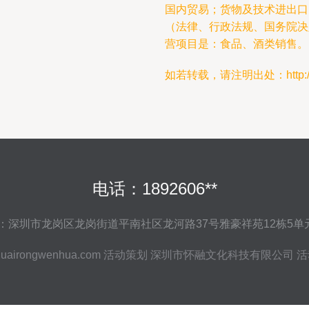
国内贸易；货物及技术进出口
（法律、行政法规、国务院决
营项目是：食品、酒类销售。
如若转载，请注明出处：http://www.
电话：1892606**
：深圳市龙岗区龙岗街道平南社区龙河路37号雅豪祥苑12栋5单元
uairongwenhua.com
活动策划
深圳市怀融文化科技有限公司
活