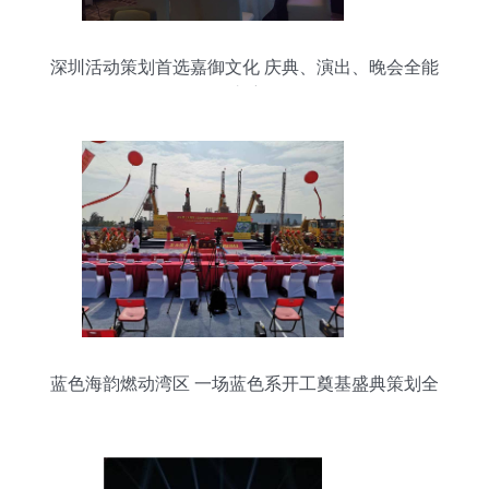
深圳活动策划首选嘉御文化 庆典、演出、晚会全能
护航
蓝色海韵燃动湾区 一场蓝色系开工奠基盛典策划全
解码