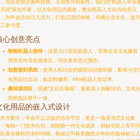
式，而是更加注重科技感、互动性与创新性。我们的“机器人年会
务天团”策划方案，以文化用品为载体，整合机器人文化与创意元
素，为年会活动注入活力，打造沉浸式体验，传播企业文化，提
员工参与度。
核心创意亮点
智能机器人接待
：设置入口迎宾机器人，穿着企业文化服装
用语音向导欢迎来宾，同步发布亮点预告。
创意签到系统
：使用人机结合的面部识别签到板，配有小型
化用品纪念品，如定制徽章、Mini机器人笔记本。
趣味游戏区
：搭建“文化百脑园”，集机器人拆解活动、文化
意棋盘比赛于一体。
文化用品的嵌入式设计
在本方案中，年会不止活泼的活动节目，更是一场浸润式文化集
会：每租一门技术礼包，就附赠一件文化道具，例如书签上有不
团队座右铭和历史时间轴。根据公司标签颜色分布的色板袖标让