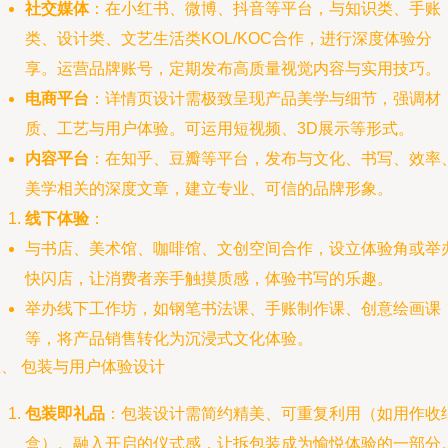
社交媒体
：在小红书、微博、抖音等平台，与知识类、手账
类、设计类、文艺生活类KOL/KOC合作，进行深度体验分
享。运营品牌账号，定期发布高质量视觉内容与实用技巧。
电商平台
：详情页设计需极致呈现产品美学与细节，强调材
质、工艺与用户体验。可运用短视频、3D展示等形式。
内容平台
：在知乎、豆瓣等平台，发布与文化、书写、效率
美学相关的深度文章，建立专业、可信的品牌形象。
线下体验
：
与书店、美术馆、咖啡馆、文创空间合作，设立体验角或举
快闪店，让消费者亲手触摸质感，体验书写的乐趣。
举办线下工作坊，如钢笔书法课、手账制作课、创意绘画课
等，将产品销售转化为沉浸式文化体验。
、 包装与用户体验设计
包装即礼品
：包装设计需简约精美、可重复利用（如用作收
盒）。融入开启的仪式感，让拆包装成为愉悦体验的一部分