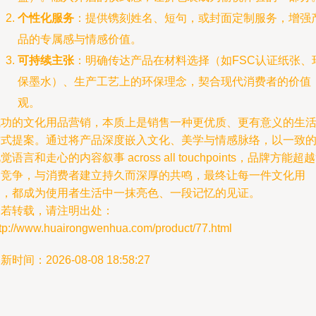
个性化服务
：提供镌刻姓名、短句，或封面定制服务，增强
品的专属感与情感价值。
可持续主张
：明确传达产品在材料选择（如FSC认证纸张、
保墨水）、生产工艺上的环保理念，契合现代消费者的价值
观。
成功的文化用品营销，本质上是销售一种更优质、更有意义的生
方式提案。通过将产品深度嵌入文化、美学与情感脉络，以一致
觉语言和走心的内容叙事 across all touchpoints，品牌方能超
架竞争，与消费者建立持久而深厚的共鸣，最终让每一件文化用
品，都成为使用者生活中一抹亮色、一段记忆的见证。
如若转载，请注明出处：
ttp://www.huairongwenhua.com/product/77.html
新时间：2026-08-08 18:58:27