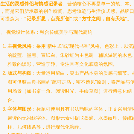
化生活的灵感伴侣与情感记录者
。营销核心不再是单一的笔、本
纸，而是它们所承载的创作瞬间、思考轨迹与生活仪式感。品牌
号可提炼为：
“记录所思，点亮所创”
或
“方寸之间，自有天地”
。
二、 视觉设计体系：融合传统美学与现代简约
主视觉风格
：采用“新中式”或“现代书香”风格。色彩上，以沉
的靛蓝、墨黑、宣纸白、朱砂红为主色调，辅以温润的木色
雅致的淡彩，营造宁静、专注且有文化底蕴的氛围。
版式与构图
：大量运用留白，突出产品本身的质感与细节。
图可借鉴古典书画的“疏可走马，密不透风”原则，将产品与
用场景（如书桌一角、阅读时光、手绘草图）进行诗意化结
合。
字体与图形
：标题可使用具有书法韵味的字体，正文采用清
易读的无衬线字体。图形元素可提取墨滴、水墨纹理、传统
样、几何线条等，进行现代化演绎。