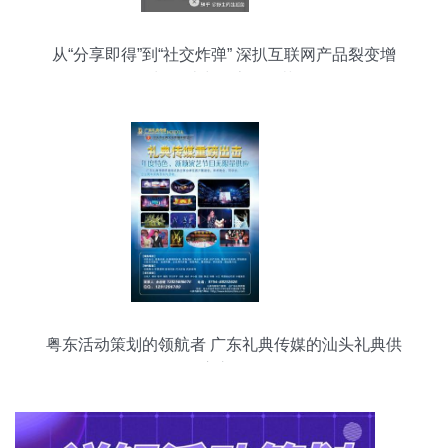
从“分享即得”到“社交炸弹” 深扒互联网产品裂变增
长设计中的魔鬼细节
粤东活动策划的领航者 广东礼典传媒的汕头礼典供
应之道