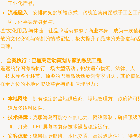
工业化产品。
流程融入
：安排简短的祈福仪式、传统迎宾舞蹈或手工艺工
坊，让嘉宾亲身参与。
这些“文化用品”与体验，让品牌活动超越了商业本身，成为一次值
尊敬的文化交流与深刻的情感记忆，极大提升了品牌的美誉度与
动口碑。
四、 全案执行：巴厘岛活动策划专家的系统工程
在遥远的异国海岛执行一场大型活动，挑战遍布物流、法律、人
力、技术等各个环节。顶尖的巴厘岛活动策划专家团队，其价值
现在全方位的本地化资源整合与危机管理能力：
本地网络
：拥有稳定的当地供应商、场地管理方、政府许可
道及多语种团队。
技术保障
：克服海岛可能存在的电力、网络限制，确保顶级
响、灯光、LED屏幕等复杂技术设备稳定运行。
宾客体验
：统筹国际航班、本地交通、高端酒店住宿、特色