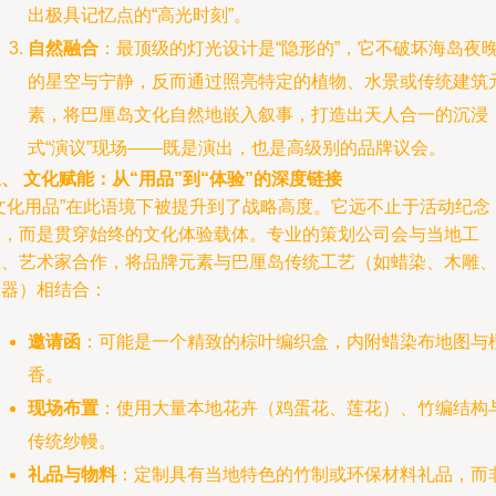
出极具记忆点的“高光时刻”。
自然融合
：最顶级的灯光设计是“隐形的”，它不破坏海岛夜
的星空与宁静，反而通过照亮特定的植物、水景或传统建筑
素，将巴厘岛文化自然地嵌入叙事，打造出天人合一的沉浸
式“演议”现场——既是演出，也是高级别的品牌议会。
、 文化赋能：从“用品”到“体验”的深度链接
“文化用品”在此语境下被提升到了战略高度。它远不止于活动纪念
品，而是贯穿始终的文化体验载体。专业的策划公司会与当地工
匠、艺术家合作，将品牌元素与巴厘岛传统工艺（如蜡染、木雕
银器）相结合：
邀请函
：可能是一个精致的棕叶编织盒，内附蜡染布地图与
香。
现场布置
：使用大量本地花卉（鸡蛋花、莲花）、竹编结构
传统纱幔。
礼品与物料
：定制具有当地特色的竹制或环保材料礼品，而