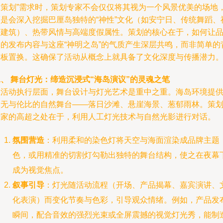
动策划”需求时，策划专家不会仅仅将其视为一个风景优美的场地
而是会深入挖掘巴厘岛独特的“神性”文化（如安宁日、传统舞蹈、
庙建筑）、热带风情与高端度假属性。策划的核心在于，如何让
牌的发布内容与这座“神明之岛”的气质产生深层共鸣，而非简单的
景板置换。这确保了活动从概念上就具备了文化深度与传播潜力
、 舞台灯光：缔造沉浸式“海岛演议”的灵魂之笔
在活动执行层面，舞台设计与灯光艺术是重中之重。海岛环境提
了无与伦比的自然舞台——落日沙滩、悬崖海景、葱郁雨林。策
专家的高超之处在于，利用人工灯光技术与自然光影进行对话。
氛围营造
：利用柔和的染色灯将天空与海面渲染成品牌主题
色，或用精准的切割灯勾勒出独特的舞台结构，使之在夜幕
成为视觉焦点。
叙事引导
：灯光随活动流程（开场、产品揭幕、嘉宾演讲、
化表演）而变化节奏与色彩，引导观众情绪。例如，产品发
瞬间，配合音效的强烈光束或全屏震撼的视觉灯光秀，能制