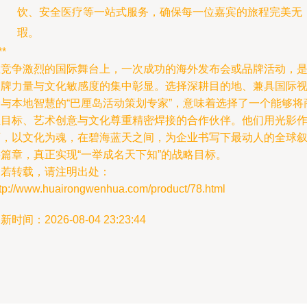
饮、安全医疗等一站式服务，确保每一位嘉宾的旅程完美无
瑕。
**
在竞争激烈的国际舞台上，一次成功的海外发布会或品牌活动，
品牌力量与文化敏感度的集中彰显。选择深耕目的地、兼具国际
野与本地智慧的“巴厘岛活动策划专家”，意味着选择了一个能够将
业目标、艺术创意与文化尊重精密焊接的合作伙伴。他们用光影
画，以文化为魂，在碧海蓝天之间，为企业书写下最动人的全球
事篇章，真正实现“一举成名天下知”的战略目标。
如若转载，请注明出处：
ttp://www.huairongwenhua.com/product/78.html
新时间：2026-08-04 23:23:44