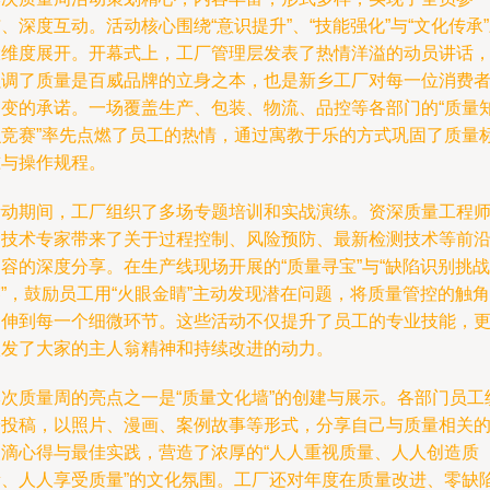
、深度互动。活动核心围绕“意识提升”、“技能强化”与“文化传承
大维度展开。开幕式上，工厂管理层发表了热情洋溢的动员讲话
强调了质量是百威品牌的立身之本，也是新乡工厂对每一位消费
不变的承诺。一场覆盖生产、包装、物流、品控等各部门的“质量
识竞赛”率先点燃了员工的热情，通过寓教于乐的方式巩固了质量
准与操作规程。
活动期间，工厂组织了多场专题培训和实战演练。资深质量工程
和技术专家带来了关于过程控制、风险预防、最新检测技术等前
容的深度分享。在生产线现场开展的“质量寻宝”与“缺陷识别挑战
”，鼓励员工用“火眼金睛”主动发现潜在问题，将质量管控的触角
延伸到每一个细微环节。这些活动不仅提升了员工的专业技能，
激发了大家的主人翁精神和持续改进的动力。
本次质量周的亮点之一是“质量文化墙”的创建与展示。各部门员工
纷投稿，以照片、漫画、案例故事等形式，分享自己与质量相关
点滴心得与最佳实践，营造了浓厚的“人人重视质量、人人创造质
量、人人享受质量”的文化氛围。工厂还对年度在质量改进、零缺