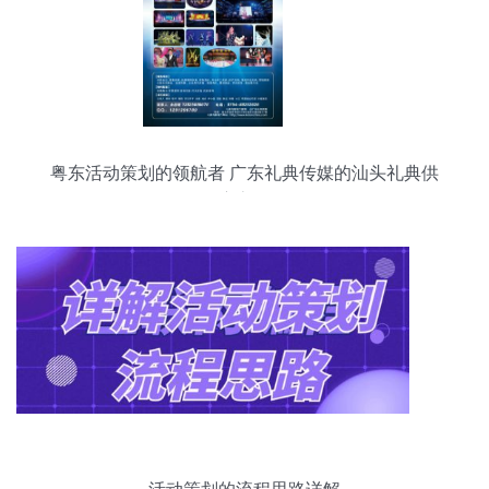
粤东活动策划的领航者 广东礼典传媒的汕头礼典供
应之道