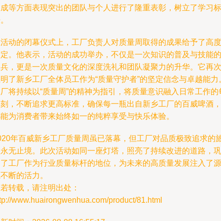
达成等方面表现突出的团队与个人进行了隆重表彰，树立了学习
杆。
在活动的闭幕仪式上，工厂负责人对质量周取得的成果给予了高
肯定。他表示，活动的成功举办，不仅是一次知识的普及与技能
练兵，更是一次质量文化的深度洗礼和团队凝聚力的升华。它再
证明了新乡工厂全体员工作为“质量守护者”的坚定信念与卓越能力
工厂将持续以“质量周”的精神为指引，将质量意识融入日常工作的
一刻，不断追求更高标准，确保每一瓶出自新乡工厂的百威啤酒
都能为消费者带来始终如一的纯粹享受与快乐体验。
2020年百威新乡工厂质量周虽已落幕，但工厂对品质极致追求的
程永无止境。此次活动如同一座灯塔，照亮了持续改进的道路，
固了工厂作为行业质量标杆的地位，为未来的高质量发展注入了
源不断的活力。
如若转载，请注明出处：
ttp://www.huairongwenhua.com/product/81.html