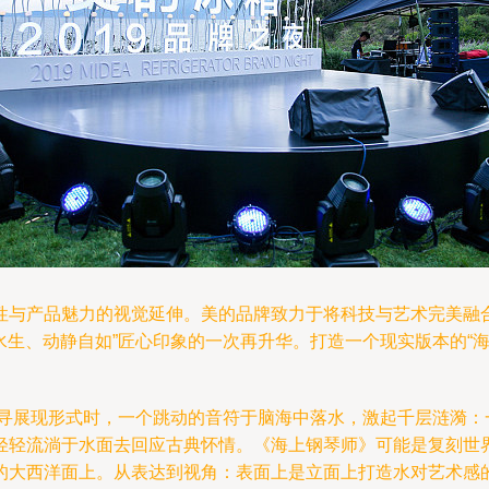
性与产品魅力的视觉延伸。美的品牌致力于将科技与艺术完美融
婉水生、动静自如”匠心印象的一次再升华。打造一个现实版本的“
断搜寻展现形式时，一个跳动的音符于脑海中落水，激起千层涟漪
轻轻流淌于水面去回应古典怀情。《海上钢琴师》可能是复刻世
的大西洋面上。从表达到视角：表面上是立面上打造水对艺术感