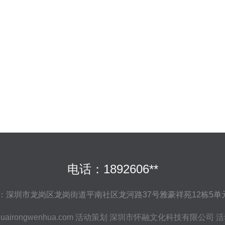
电话：1892606**
：深圳市龙岗区龙岗街道平南社区龙河路37号雅豪祥苑12栋5单元
uairongwenhua.com
活动策划
深圳市怀融文化科技有限公司
活