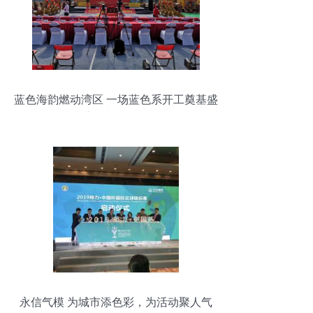
蓝色海韵燃动湾区 一场蓝色系开工奠基盛
典策划全解码
永信气模 为城市添色彩，为活动聚人气