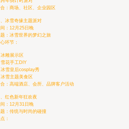
. 跨年倒计时派对
适合：商场、社区、企业园区
二、冰雪奇缘主题派对
间：12月25日晚
主题：冰雪世界的梦幻之旅
核心环节：
. 冰雕展示区
. 雪花手工DIY
. 冰雪皇后cosplay秀
. 冰雪主题美食区
适合：高端酒店、会所、品牌客户活动
三、红色新年狂欢夜
间：12月31日晚
主题：传统与时尚的碰撞
亮点：