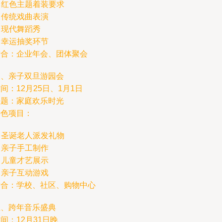
. 红色主题着装要求
. 传统戏曲表演
. 现代舞蹈秀
. 幸运抽奖环节
适合：企业年会、团体聚会
四、亲子双旦游园会
间：12月25日、1月1日
主题：家庭欢乐时光
特色项目：
. 圣诞老人派发礼物
. 亲子手工制作
. 儿童才艺展示
. 亲子互动游戏
适合：学校、社区、购物中心
五、跨年音乐盛典
间：12月31日晚